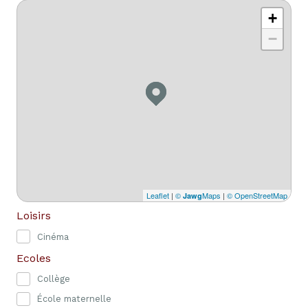
+
−
Leaflet
|
©
Maps
|
© OpenStreetMap
Jawg
Loisirs
Cinéma
Ecoles
Collège
École maternelle