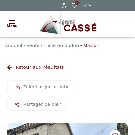
0
Fr
Menu
Accueil
Vente
L isle en dodon
Maison
ACCUEIL
VENTE
Retour aux résultats
LOCATION
Télécharger la fiche
ESTIMATION
ALERTE
Partager ce bien
E-MAIL
CONTACT