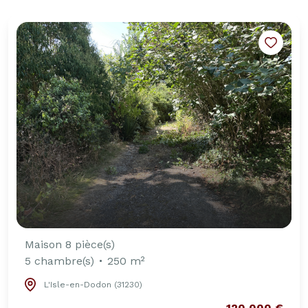
Maison 8 pièce(s)
5 chambre(s)
250 m²
L'Isle-en-Dodon (31230)
120 000 €