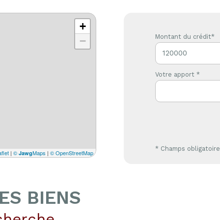
+
Montant du crédit*
−
Votre apport *
* Champs obligatoir
flet
|
©
Maps
|
© OpenStreetMap
Jawg
ES BIENS
cherche