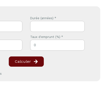
Durée (années) *
Taux d'emprunt (%) *
Calculer
es