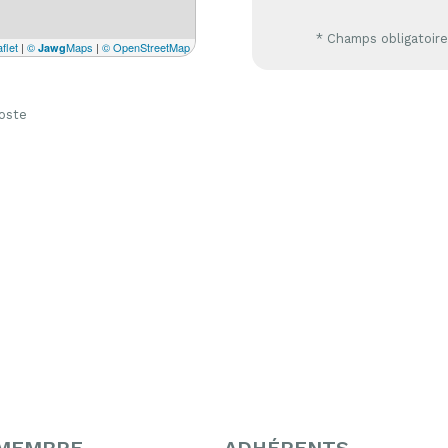
* Champs obligatoir
flet
|
©
Maps
|
© OpenStreetMap
Jawg
oste