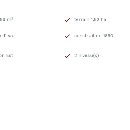
186 m²
terrain 1,82 ha
s) d'eau
construit en 1850
on Est
2 niveau(x)