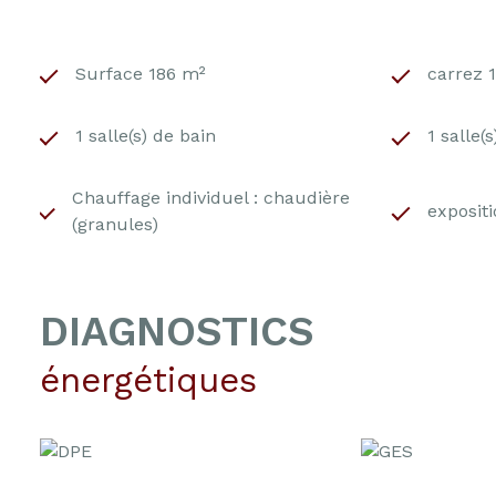
Surface 186 m²
carrez 
1 salle(s) de bain
1 salle(
Chauffage individuel : chaudière
expositi
(granules)
DIAGNOSTICS
énergétiques