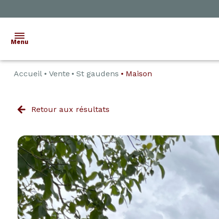
Menu
Accueil
Vente
St gaudens
Maison
ACCUEIL
VENTE
Retour aux résultats
LOCATION
ESTIMATION
ALERTE
E-MAIL
CONTACT