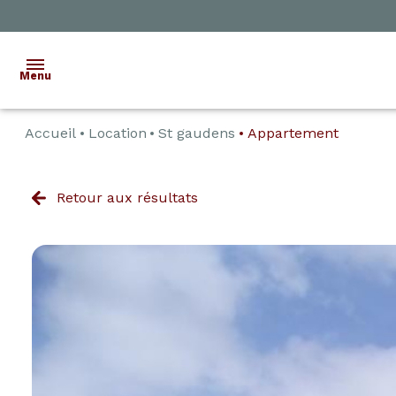
Menu
Accueil
Location
St gaudens
Appartement
ACCUEIL
VENTE
Retour aux résultats
LOCATION
ESTIMATION
ALERTE
E-MAIL
CONTACT