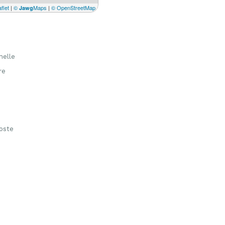
flet
|
©
Maps
|
© OpenStreetMap
Jawg
nelle
re
oste